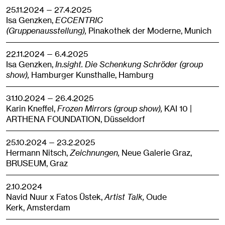
25.11.2024 — 27.4.2025
Isa Genzken,
ECCENTRIC
(Gruppenausstellung),
Pinakothek der Moderne,
Munich
22.11.2024 — 6.4.2025
Isa Genzken,
In.sight. Die Schenkung Schröder (group
show),
Hamburger Kunsthalle,
Hamburg
31.10.2024 — 26.4.2025
Karin Kneffel,
Frozen Mirrors (group show),
KAI 10 |
ARTHENA FOUNDATION,
Düsseldorf
25.10.2024 — 23.2.2025
Hermann Nitsch,
Zeichnungen,
Neue Galerie Graz,
BRUSEUM,
Graz
2.10.2024
Navid Nuur x Fatos Üstek,
Artist Talk,
Oude
Kerk,
Amsterdam