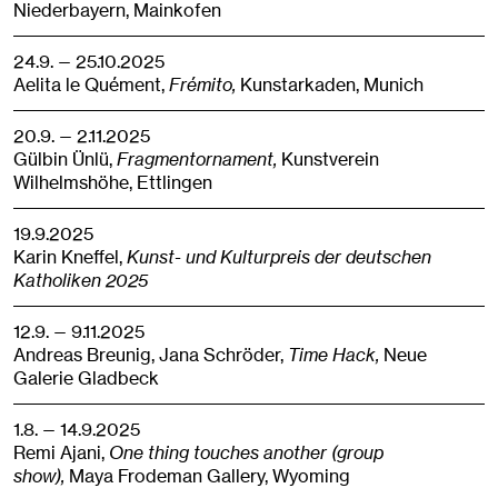
Niederbayern,
Mainkofen
24.9. — 25.10.2025
Aelita le Quément,
Frémito,
Kunstarkaden,
Munich
20.9. — 2.11.2025
Gülbin Ünlü,
Fragmentornament,
Kunstverein
Wilhelmshöhe,
Ettlingen
19.9.2025
Karin Kneffel,
Kunst- und Kulturpreis der deutschen
Katholiken 2025
12.9. — 9.11.2025
Andreas Breunig, Jana Schröder,
Time Hack,
Neue
Galerie Gladbeck
1.8. — 14.9.2025
Remi Ajani,
One thing touches another (group
show),
Maya Frodeman Gallery,
Wyoming