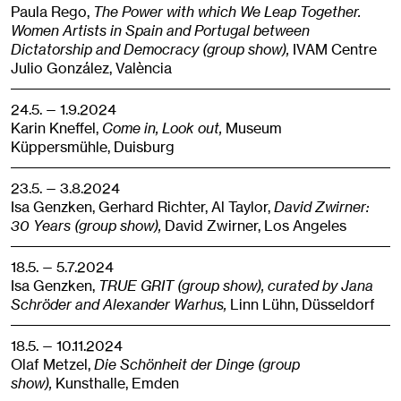
Paula Rego,
The Power with which We Leap Together.
Women Artists in Spain and Portugal between
Dictatorship and Democracy (group show),
IVAM Centre
Julio González,
València
24.5. — 1.9.2024
Karin Kneffel,
Come in, Look out,
Museum
Küppersmühle,
Duisburg
23.5. — 3.8.2024
Isa Genzken, Gerhard Richter, Al Taylor,
David Zwirner:
30 Years (group show),
David Zwirner,
Los Angeles
18.5. — 5.7.2024
Isa Genzken,
TRUE GRIT (group show), curated by Jana
Schröder and Alexander Warhus,
Linn Lühn,
Düsseldorf
18.5. — 10.11.2024
Olaf Metzel,
Die Schönheit der Dinge (group
show),
Kunsthalle,
Emden