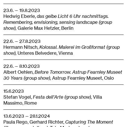
23.6. — 19.8.2023
Hedwig Eberle,
das gelbe Licht 6 Uhr nachmittags.
Remembering, envisioning, sensing landscape (group
show),
Galerie Max Hetzler,
Berlin
22.6. — 27.8.2023
Hermann Nitsch,
Kolossal. Malerei im Großformat (group
show),
Unteres Belvedere,
Vienna
22.6. — 8.10.2023
Albert Oehlen,
Before Tomorrow. Astrup Fearnley Museet
30 Years (group show),
Astrup Fearnley Museet,
Oslo
15.6.2023
Stefan Vogel,
Festa dell'Arte (group show),
Villa
Massimo,
Rome
13.6.2023 — 28.1.2024
Paula Rego, Gerhard Richter,
Capturing The Moment