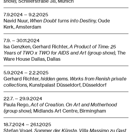
show),
Schillerstraße 38,
Munich
7.9.2024 — 9.2.2025
Navid Nuur,
When Doubt turns into Destiny,
Oude
Kerk,
Amsterdam
7.9. — 30.11.2024
Isa Genzken, Gerhard Richter,
A Product of Time: 25
Years of TWO x TWO for AIDS and Art (group show),
The
Ware House Dallas,
Dallas
5.9.2024 — 2.2.2025
Gerhard Richter,
hidden gems. Works from Renish private
collections,
Kunstpalast Düsseldorf,
Düsseldorf
22.7. — 29.9.2024
Paula Rego,
Act of Creation. On Art and Motherhood
(group show),
Midlands Art Centre,
Birmingham
18.7.2024 — 26.1.2025
Stefan Vogel,
Sommer der Künste. Villa Massimo zu Gast