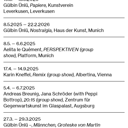
Gülbin Ünlü,
Papiere,
Kunstverein
Leverkusen,
Leverkusen
8.5.2025 — 22.2.2026
Gülbin Ünlü,
Nostralgia,
Haus der Kunst,
Munich
8.5. — 6.6.2025
Aelita le Quément,
PERSPEKTIVEN (group
show),
Platform,
Munich
17.4. — 14.9.2025
Karin Kneffel,
Remix (group show),
Albertina,
Vienna
5.4. — 6.7.2025
Andreas Breunig, Jana Schröder (with Peppi
Bottrop),
20:15 (group show),
Zentrum für
Gegenwartskunst im Glaspalast,
Augsburg
27.3. — 29.3.2025
Gülbin Ünlü –,
Männchen, Groteske von Martin