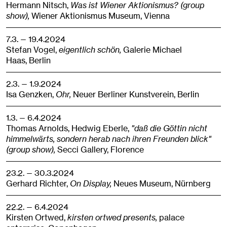
Hermann Nitsch,
Was ist Wiener Aktionismus? (group
show),
Wiener Aktionismus Museum,
Vienna
7.3. — 19.4.2024
Stefan Vogel,
eigentlich schön,
Galerie Michael
Haas,
Berlin
2.3. — 1.9.2024
Isa Genzken,
Ohr,
Neuer Berliner Kunstverein,
Berlin
1.3. — 6.4.2024
Thomas Arnolds, Hedwig Eberle,
"daß die Göttin nicht
himmelwärts, sondern herab nach ihren Freunden blick"
(group show),
Secci Gallery,
Florence
23.2. — 30.3.2024
Gerhard Richter,
On Display,
Neues Museum,
Nürnberg
22.2. — 6.4.2024
Kirsten Ortwed,
kirsten ortwed presents,
palace