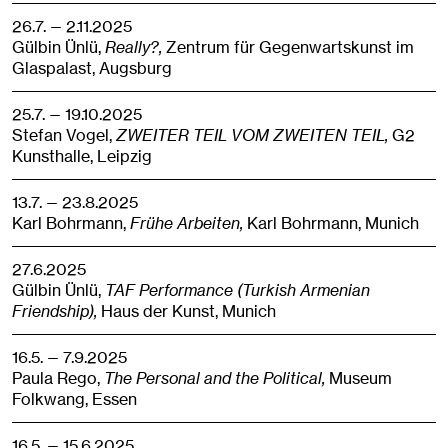
26.7. — 2.11.2025
Gülbin Ünlü,
Really?,
Zentrum für Gegenwartskunst im
Glaspalast,
Augsburg
25.7. — 19.10.2025
Stefan Vogel,
ZWEITER TEIL VOM ZWEITEN TEIL,
G2
Kunsthalle,
Leipzig
13.7. — 23.8.2025
Karl Bohrmann,
Frühe Arbeiten,
Karl Bohrmann,
Munich
27.6.2025
Gülbin Ünlü,
TAF Performance (Turkish Armenian
Friendship),
Haus der Kunst,
Munich
16.5. — 7.9.2025
Paula Rego,
The Personal and the Political,
Museum
Folkwang,
Essen
16.5. — 15.6.2025