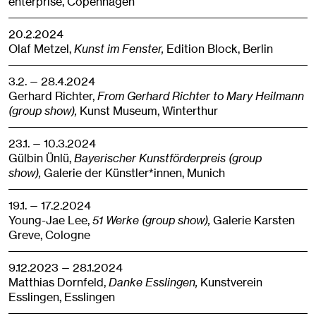
enterprise,
Copenhagen
20.2.2024
Olaf Metzel,
Kunst im Fenster,
Edition Block,
Berlin
3.2. — 28.4.2024
Gerhard Richter,
From Gerhard Richter to Mary Heilmann
(group show),
Kunst Museum,
Winterthur
23.1. — 10.3.2024
Gülbin Ünlü,
Bayerischer Kunstförderpreis (group
show),
Galerie der Künstler*innen,
Munich
19.1. — 17.2.2024
Young-Jae Lee,
51 Werke (group show),
Galerie Karsten
Greve,
Cologne
9.12.2023 — 28.1.2024
Matthias Dornfeld,
Danke Esslingen,
Kunstverein
Esslingen,
Esslingen