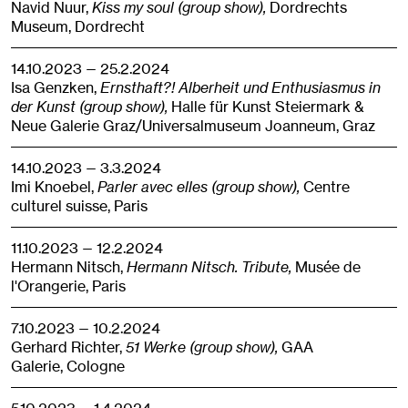
Navid Nuur,
Kiss my soul (group show),
Dordrechts
Museum,
Dordrecht
14.10.2023 — 25.2.2024
Isa Genzken,
Ernsthaft?! Alberheit und Enthusiasmus in
der Kunst (group show),
Halle für Kunst Steiermark &
Neue Galerie Graz/​Universalmuseum Joanneum,
Graz
14.10.2023 — 3.3.2024
Imi Knoebel,
Parler avec elles (group show),
Centre
culturel suisse,
Paris
11.10.2023 — 12.2.2024
Hermann Nitsch,
Hermann Nitsch. Tribute,
Musée de
l'Orangerie,
Paris
7.10.2023 — 10.2.2024
Gerhard Richter,
51 Werke (group show),
GAA
Galerie,
Cologne