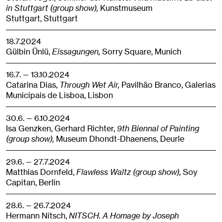
in Stuttgart (group show),
Kunstmuseum
Stuttgart,
Stuttgart
18.7.2024
Gülbin Ünlü,
Eissagungen,
Sorry Square,
Munich
16.7. — 13.10.2024
Catarina Dias,
Through Wet Air,
Pavilhão Branco, Galerias
Municipais de Lisboa,
Lisbon
30.6. — 6.10.2024
Isa Genzken, Gerhard Richter,
9th Biennal of Painting
(group show),
Museum Dhondt-Dhaenens,
Deurle
29.6. — 27.7.2024
Matthias Dornfeld,
Flawless Waltz (group show),
Soy
Capitan,
Berlin
28.6. — 26.7.2024
Hermann Nitsch,
NITSCH. A Homage by Joseph