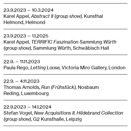
23.9.2023 — 10.3.2024
Karel Appel,
Abstract II (group show),
Kunsthal
Helmond,
Helmond
23.9.2023 — 1.1.2025
Karel Appel,
TERRIFIC Faszination Sammlung Würth
(group show),
Sammlung Würth,
Schwäbisch Hall
22.9. — 11.11.2023
Paula Rego,
Letting Loose,
Victoria Miro Gallery,
London
22.9. — 4.11.2023
Thomas Arnolds,
Run (Frühstück),
Nosbaum
Reding,
Luxembourg
22.9.2023 — 14.1.2024
Stefan Vogel,
New Acquisitions II. Hildebrand Collection
(group show),
G2 Kunsthalle,
Leipzig