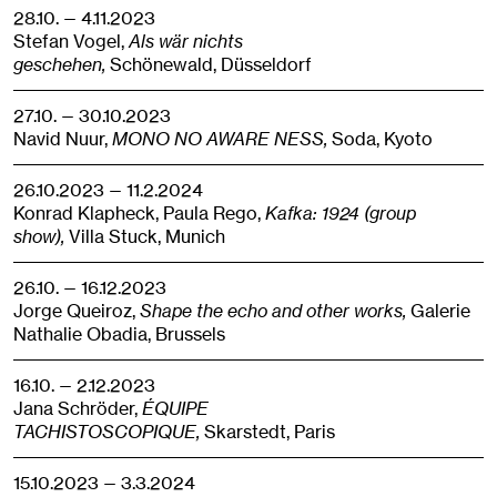
28.10. — 4.11.2023
Stefan Vogel,
Als wär nichts
geschehen,
Schönewald,
Düsseldorf
27.10. — 30.10.2023
Navid Nuur,
MONO NO AWARE NESS,
Soda,
Kyoto
26.10.2023 — 11.2.2024
Konrad Klapheck, Paula Rego,
Kafka: 1924 (group
show),
Villa Stuck,
Munich
26.10. — 16.12.2023
Jorge Queiroz,
Shape the echo and other works,
Galerie
Nathalie Obadia,
Brussels
16.10. — 2.12.2023
Jana Schröder,
ÉQUIPE
TACHISTOSCOPIQUE,
Skarstedt,
Paris
15.10.2023 — 3.3.2024