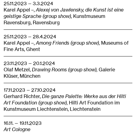
25.11.2023 — 3.3.2024
Karel Appel –,
Alexej von Jawlensky, die Kunst ist eine
geistige Sprache (group show),
Kunstmuseum
Ravensburg,
Ravensburg
25.11.2023 — 28.4.2024
Karel Appel –,
Among Friends (group show),
Museums of
Fine Arts,
Ghent
23.11.2023 — 20.1.2024
Olaf Metzel,
Drawing Rooms (group show),
Galerie
Klüser,
München
17.11.2023 — 27.10.2024
Gerhard Richter,
Die ganze Palette: Werke aus der Hilti
Art Foundation (group show),
Hilti Art Foundation im
Kunstmuseum Liechtenstein,
Liechtenstein
16.11. — 19.11.2023
Art Cologne