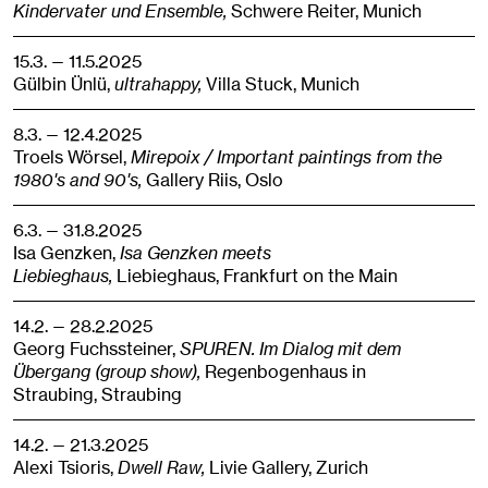
Kindervater und Ensemble,
Schwere Reiter,
Munich
15.3. — 11.5.2025
Gülbin Ünlü,
ultrahappy,
Villa Stuck,
Munich
8.3. — 12.4.2025
Troels Wörsel,
Mirepoix / Important paintings from the
1980's and 90's,
Gallery Riis,
Oslo
6.3. — 31.8.2025
Isa Genzken,
Isa Genzken meets
Liebieghaus,
Liebieghaus,
Frankfurt on the Main
14.2. — 28.2.2025
Georg Fuchssteiner,
SPUREN. Im Dialog mit dem
Übergang (group show),
Regenbogenhaus in
Straubing,
Straubing
14.2. — 21.3.2025
Alexi Tsioris,
Dwell Raw,
Livie Gallery,
Zurich