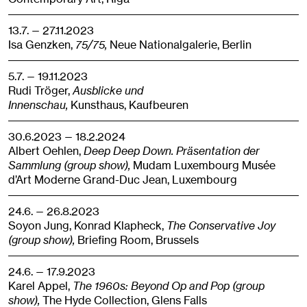
13.7. — 27.11.2023
Isa Genzken,
75/75,
Neue Nationalgalerie,
Berlin
5.7. — 19.11.2023
Rudi Tröger,
Ausblicke und
Innenschau,
Kunsthaus,
Kaufbeuren
30.6.2023 — 18.2.2024
Albert Oehlen,
Deep Deep Down. Präsentation der
Sammlung (group show),
Mudam Luxembourg Musée
d’Art Moderne Grand-Duc Jean,
Luxembourg
24.6. — 26.8.2023
Soyon Jung, Konrad Klapheck,
The Conservative Joy
(group show),
Briefing Room,
Brussels
24.6. — 17.9.2023
Karel Appel,
The 1960s: Beyond Op and Pop (group
show),
The Hyde Collection,
Glens Falls