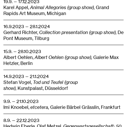
19.9. — 17.12.2023
Karel Appel,
Animal Allegories (group show),
Grand
Rapids Art Museum,
Michigan
16.9.2023 — 28.1.2024
Gerhard Richter,
Collection presentation (group show),
De
Pont Museum,
Tilburg
15.9. — 28.10.2023
Albert Oehlen,
Albert Oehlen (group show),
Galerie Max
Hetzler,
Berlin
14.9.2023 — 21.1.2024
Stefan Vogel,
Tod und Teufel (group
show),
Kunstpalast,
Düsseldorf
9.9. — 21.10.2023
Imi Knoebel,
etcetera,
Galerie Bärbel Grässlin,
Frankfurt
8.9. — 22.12.2023
Hedwig Eberle, Olaf Metzel,
Gegenwartsgesellschaft: 50