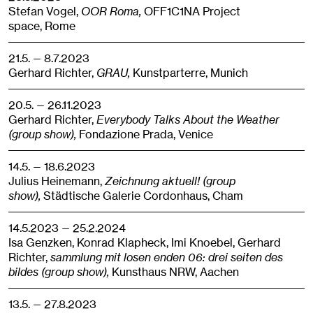
Stefan Vogel,
OOR Roma,
OFF1C1NA Project
space,
Rome
21.5. — 8.7.2023
Gerhard Richter,
GRAU,
Kunstparterre,
Munich
20.5. — 26.11.2023
Gerhard Richter,
Everybody Talks About the Weather
(group show),
Fondazione Prada,
Venice
14.5. — 18.6.2023
Julius Heinemann,
Zeichnung aktuell! (group
show),
Städtische Galerie Cordonhaus,
Cham
14.5.2023 — 25.2.2024
Isa Genzken, Konrad Klapheck, Imi Knoebel, Gerhard
Richter,
sammlung mit losen enden 06: drei seiten des
bildes (group show),
Kunsthaus NRW,
Aachen
13.5. — 27.8.2023