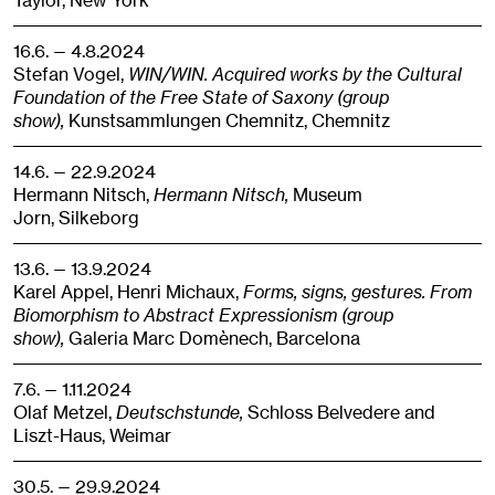
Taylor,
New York
16.6. — 4.8.2024
Stefan Vogel,
WIN/WIN. Acquired works by the Cultural
Foundation of the Free State of Saxony (group
show),
Kunstsammlungen Chemnitz,
Chemnitz
14.6. — 22.9.2024
Hermann Nitsch,
Hermann Nitsch,
Museum
Jorn,
Silkeborg
13.6. — 13.9.2024
Karel Appel, Henri Michaux,
Forms, signs, gestures. From
Biomorphism to Abstract Expressionism (group
show),
Galeria Marc Domènech,
Barcelona
7.6. — 1.11.2024
Olaf Metzel,
Deutschstunde,
Schloss Belvedere and
Liszt-Haus,
Weimar
30.5. — 29.9.2024