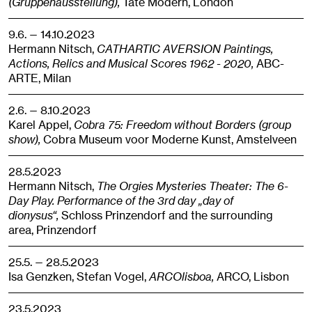
(Gruppenausstellung),
Tate Modern,
London
9.6. — 14.10.2023
Hermann Nitsch,
CATHARTIC AVERSION Paintings,
Actions, Relics and Musical Scores 1962 - 2020,
ABC-
ARTE,
Milan
2.6. — 8.10.2023
Karel Appel,
Cobra 75: Freedom without Borders (group
show),
Cobra Museum voor Moderne Kunst,
Amstelveen
28.5.2023
Hermann Nitsch,
The Orgies Mysteries Theater: The 6-
Day Play. Performance of the 3rd day „day of
dionysus“,
Schloss Prinzendorf and the surrounding
area,
Prinzendorf
25.5. — 28.5.2023
Isa Genzken, Stefan Vogel,
ARCOlisboa,
ARCO,
Lisbon
23.5.2023