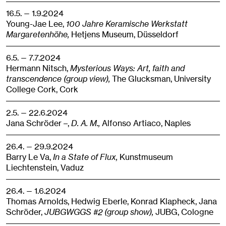
16.5. — 1.9.2024
Young-Jae Lee,
100 Jahre Keramische Werkstatt
Margaretenhöhe,
Hetjens Museum,
Düsseldorf
6.5. — 7.7.2024
Hermann Nitsch,
Mysterious Ways: Art, faith and
transcendence (group view),
The Glucksman, University
College Cork,
Cork
2.5. — 22.6.2024
Jana Schröder –,
D. A. M.,
Alfonso Artiaco,
Naples
26.4. — 29.9.2024
Barry Le Va,
In a State of Flux,
Kunstmuseum
Liechtenstein,
Vaduz
26.4. — 1.6.2024
Thomas Arnolds, Hedwig Eberle, Konrad Klapheck, Jana
Schröder,
JUBGWGGS #2 (group show),
JUBG,
Cologne