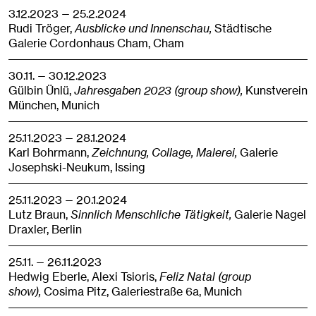
3.12.2023 — 25.2.2024
Rudi Tröger,
Ausblicke und Innenschau,
Städtische
Galerie Cordonhaus Cham,
Cham
30.11. — 30.12.2023
Gülbin Ünlü,
Jahresgaben 2023 (group show),
Kunstverein
München,
Munich
25.11.2023 — 28.1.2024
Karl Bohrmann,
Zeichnung, Collage, Malerei,
Galerie
Josephski-Neukum,
Issing
25.11.2023 — 20.1.2024
Lutz Braun,
Sinnlich Menschliche Tätigkeit,
Galerie Nagel
Draxler,
Berlin
25.11. — 26.11.2023
Hedwig Eberle, Alexi Tsioris,
Feliz Natal (group
show),
Cosima Pitz, Galeriestraße 6a,
Munich