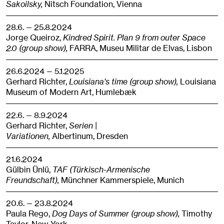
Sakoilsky,
Nitsch Foundation,
Vienna
28.6. — 25.8.2024
Jorge Queiroz,
Kindred Spirit. Plan 9 from outer Space
2.0 (group show),
FARRA, Museu Militar de Elvas,
Lisbon
26.6.2024 — 5.1.2025
Gerhard Richter,
Louisiana's time (group show),
Louisiana
Museum of Modern Art,
Humlebæk
22.6. — 8.9.2024
Gerhard Richter,
Serien |
Variationen,
Albertinum,
Dresden
21.6.2024
Gülbin Ünlü,
TAF (Türkisch-Armenische
Freundschaft),
Münchner Kammerspiele,
Munich
20.6. — 23.8.2024
Paula Rego,
Dog Days of Summer (group show),
Timothy