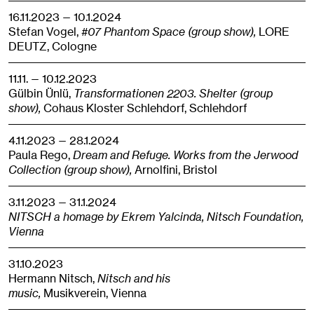
16.11.2023 — 10.1.2024
Stefan Vogel,
#07 Phantom Space (group show),
LORE
DEUTZ,
Cologne
11.11. — 10.12.2023
Gülbin Ünlü,
Transformationen 2203. Shelter (group
show),
Cohaus Kloster Schlehdorf,
Schlehdorf
4.11.2023 — 28.1.2024
Paula Rego,
Dream and Refuge. Works from the Jerwood
Collection (group show),
Arnolfini,
Bristol
3.11.2023 — 31.1.2024
NITSCH a homage by Ekrem Yalcinda, Nitsch Foundation,
Vienna
31.10.2023
Hermann Nitsch,
Nitsch and his
music,
Musikverein,
Vienna