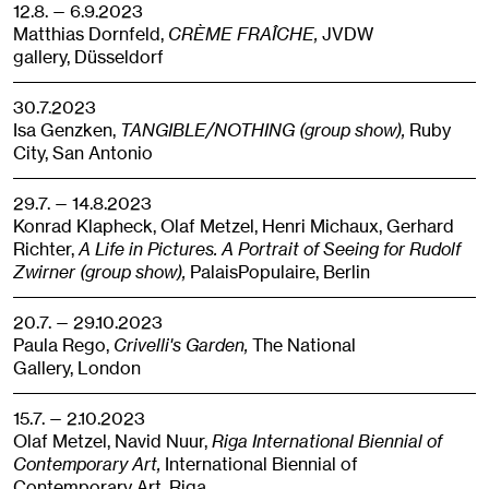
12.8. — 6.9.2023
Matthias Dornfeld,
CRÈME FRAÎCHE,
JVDW
gallery,
Düsseldorf
30.7.2023
Isa Genzken,
TANGIBLE/NOTHING (group show),
Ruby
City,
San Antonio
29.7. — 14.8.2023
Konrad Klapheck, Olaf Metzel, Henri Michaux, Gerhard
Richter,
A Life in Pictures. A Portrait of Seeing for Rudolf
Zwirner (group show),
PalaisPopulaire,
Berlin
20.7. — 29.10.2023
Paula Rego,
Crivelli's Garden,
The National
Gallery,
London
15.7. — 2.10.2023
Olaf Metzel, Navid Nuur,
Riga International Biennial of
Contemporary Art,
International Biennial of
Contemporary Art,
Riga