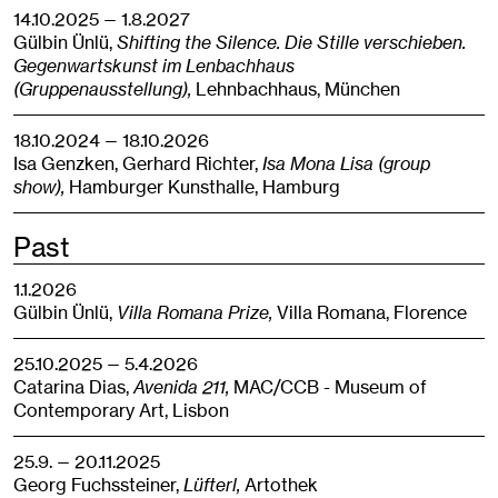
14.10.2025 — 1.8.2027
Gülbin Ünlü,
Shifting the Silence. Die Stille verschieben.
Gegenwartskunst im Lenbachhaus
(Gruppenausstellung),
Lehnbachhaus,
München
18.10.2024 — 18.10.2026
Isa Genzken, Gerhard Richter,
Isa Mona Lisa (group
show),
Hamburger Kunsthalle,
Hamburg
Past
1.1.2026
Gülbin Ünlü,
Villa Romana Prize,
Villa Romana,
Florence
25.10.2025 — 5.4.2026
Catarina Dias,
Avenida 211,
MAC/CCB - Museum of
Contemporary Art,
Lisbon
25.9. — 20.11.2025
Georg Fuchssteiner,
Lüfterl,
Artothek