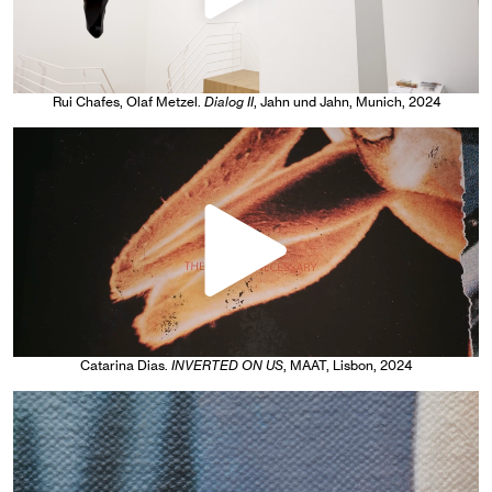
Rui Chafes, Olaf Metzel
.
Dialog II
, Jahn und Jahn, Munich
, 2024
Catarina Dias
.
INVERTED ON US
, MAAT, Lisbon
, 2024