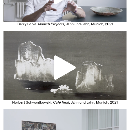
Barry Le Va
.
Munich Projects
, Jahn und Jahn, Munich
, 2021
Norbert Schwontkowski
.
Café Real
, Jahn und Jahn, Munich
, 2021