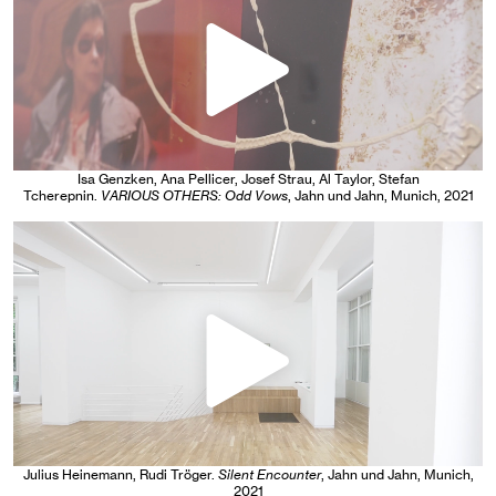
Isa Genzken, Ana Pellicer, Josef Strau, Al Taylor, Stefan
Tcherepnin
.
VARIOUS OTHERS: Odd Vows
, Jahn und Jahn, Munich
, 2021
Julius Heinemann, Rudi Tröger
.
Silent Encounter
, Jahn und Jahn, Munich
,
2021