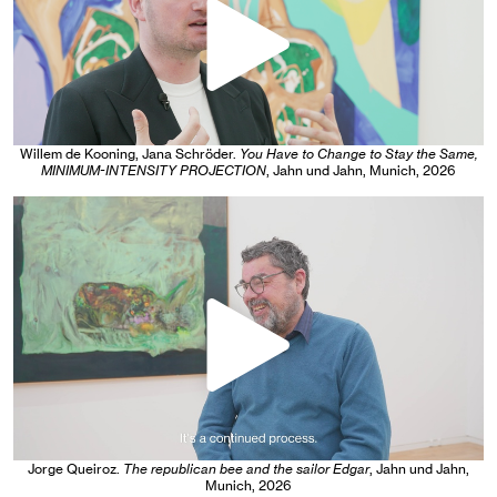
Willem de Kooning, Jana Schröder
.
You Have to Change to Stay the Same,
MINIMUM-INTENSITY PROJECTION
, Jahn und Jahn, Munich
, 2026
Jorge Queiroz
.
The republican bee and the sailor Edgar
, Jahn und Jahn,
Munich
, 2026