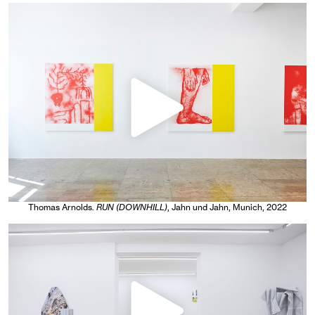
Thomas Arnolds
.
RUN (DOWNHILL)
, Jahn und Jahn, Munich
, 2022